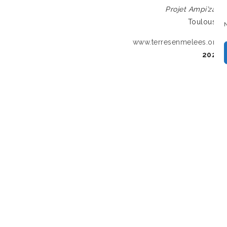
Projet Ampi’zay
Toulouse
N
www.terresenmelees.org
2025