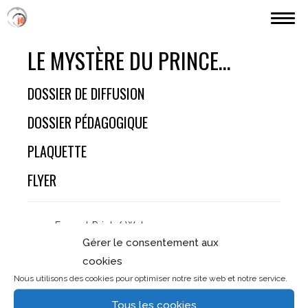
MES RÉALISATIONS
LE MYSTÈRE DU PRINCE…
PARCOURS (JÖ)
DOSSIER DE DIFFUSION
TARIFS ETC.
DOSSIER PÉDAGOGIQUE
CONTACT
PLAQUETTE
FLYER
Format Print / Web
Gérer le consentement aux
cookies
Compagnie Avant d’Ouvrir
Nous utilisons des cookies pour optimiser notre site web et notre service.
Collectif Culture en Mouvements
Toulouse
Tous les cookies