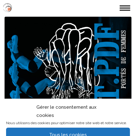
MES RÉALISATIONS
PARCOURS (JÖ)
TARIFS ETC.
CONTACT
Gérer le consentement aux
cookies
Nous utilisons des cookies pour optimiser notre site web et notre service.
Tous les cookies